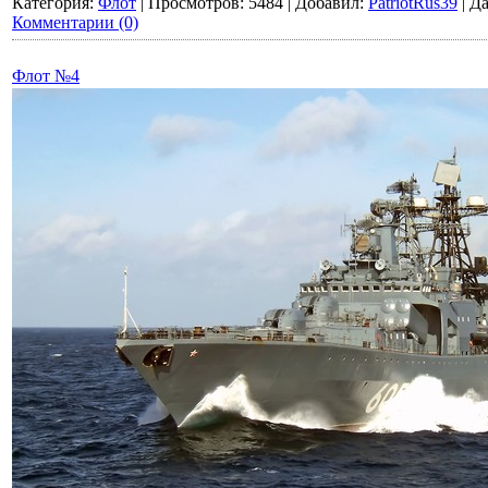
Категория:
Флот
|
Просмотров:
5484
|
Добавил:
PatriotRus39
|
Да
Комментарии (0)
Флот №4