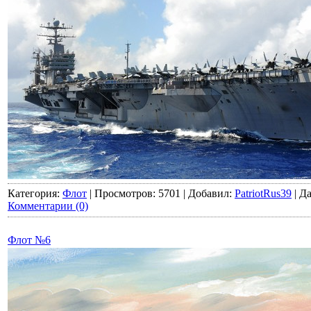
Категория:
Флот
|
Просмотров:
5701
|
Добавил:
PatriotRus39
|
Да
Комментарии (0)
Флот №6