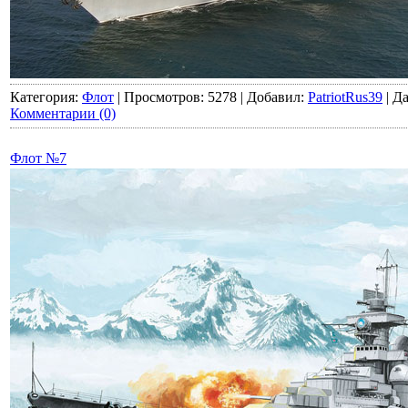
Категория:
Флот
|
Просмотров:
5278
|
Добавил:
PatriotRus39
|
Да
Комментарии (0)
Флот №7