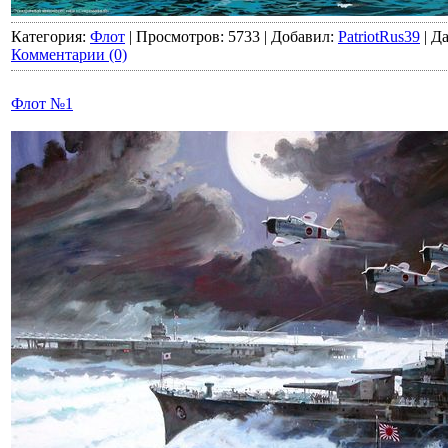
Категория:
Флот
|
Просмотров:
5733
|
Добавил:
PatriotRus39
|
Да
Комментарии (0)
Флот №1