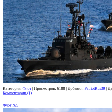
Категория:
Флот
|
Просмотров:
6188
|
Добавил:
PatriotRus39
|
Да
Комментарии (1)
Флот №5