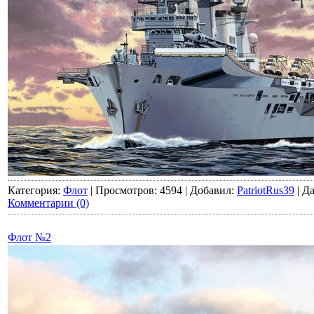
Категория:
Флот
|
Просмотров:
4594
|
Добавил:
PatriotRus39
|
Да
Комментарии (0)
Флот №2