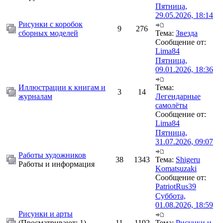
Пятница,
29.05.2026, 18:14
Рисунки с коробок
9
276
сборных моделей
Тема:
Звезда
Сообщение от:
Lima84
Пятница,
09.01.2026, 18:36
Иллюстрации к книгам и
Тема:
3
14
журналам
Легендарные
самолёты
Сообщение от:
Lima84
Пятница,
31.07.2026, 09:07
Работы художников
38
1343
Тема:
Shigeru
Работы и информация
Komatsuzaki
Сообщение от:
PatriotRus39
Суббота,
01.08.2026, 18:59
Рисунки и арты
(Просматривают: 1)
11
1192
Тема:
Рисунки и