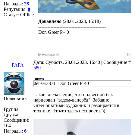
Награды:
26
Репутация:
0
Статус:
Offline
Добавлено
(28.01.2023, 15:18)
---------------------------------------------
Don Greer P-40
Дата: Суббота, 28.01.2023, 16:40 | Сообщение #
PAPA
580
Цитата
deuser3371 Don Greer P-40
Такое впечатление, что подвесной бак
Полковник
нарисован "задом-наперёд". Забавно.
Greer опытный художник и разбирается в
Группа:
технике. Что-то здесь неспроста. ))
Друзья
Сообщений:
164
Награды:
6