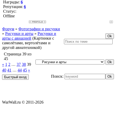
Награды:
6
Репутация:
6
Статус:
Offline
Форум
»
Фотографии и рисунки
»
Рисунки и арты
»
Рисунки и
арты с авиацией
(Картинки с
самолётами, вертолётами и
другой авиатехникой)
Страница
39
из
45
«
1
2
…
37
38
39
40
41
…
44
45
»
Поиск:
WarWall.ru © 2011-2026