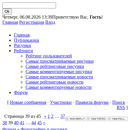
Четверг, 06.08.2026 13:39
Приветствую Вас,
Гость
!
Главная
Регистрация
Вход
Главная
Публикации
Рисунки
Рейтинги
Рейтинг пользователей
Самые просматриваемые рисунки
Самые рейтинговые рисунки
Самые комментируемые рисунки
Самые просматриваемые новости
Самые рейтинговые новости
Самые комментируемые новости
Форум
[
Новые сообщения
·
Участники
·
Правила форума
·
Поиск
·
RSS
]
Страница
39
из
45
«
1
2
…
37
38
39
40
41
…
44
45
»
Форум
»
Фотографии и рисунки