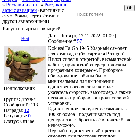
»
Рисунки и арты
»
Рисунки и
арты с авиацией
(Картинки с
самолётами, вертолётами и
другой авиатехникой)
Рисунки и арты с авиацией
Дата: Четверг, 17.11.2022, 01:09 |
Bert
Сообщение #
571
Kokusai Ta-Go 1945 Ударный самолет
для камикадзе (боксарт для Brengun).
Пилот сидел в открытой, весьма тесной
кабине, прикрытой спереди плоским
прозрачным козырьком. Приборное
оборудование кабины было
минимальным для выполнения
единственного вылета: компас,
Подполковник
указатель скорости, высотомер, а также
несколько приборов контроля силовой
Группа: Друзья
установки.
Сообщений:
113
Единственное вооружение самолета -
Награды:
12
100 кг бомба - подвешивалась под
Репутация:
0
центроплан. Сбросить её в полете было
Статус:
Offline
невозможно.
Первый и единственный прототип
самолета был построен группой