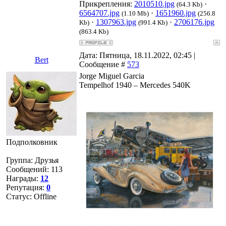
Прикрепления:
2010510.jpg
·
(64.3 Kb)
6564707.jpg
·
1651960.jpg
(1.10 Mb)
(256.8
·
1307963.jpg
·
2706176.jpg
Kb)
(991.4 Kb)
(863.4 Kb)
Дата: Пятница, 18.11.2022, 02:45 |
Bert
Сообщение #
573
Jorge Miguel Garcia
Tempelhof 1940 – Mercedes 540K
Подполковник
Группа: Друзья
Сообщений:
113
Награды:
12
Репутация:
0
Статус:
Offline