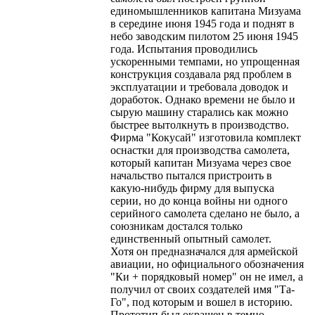
единомышленников капитана Мизуама
в середине июня 1945 года и поднят в
небо заводским пилотом 25 июня 1945
года. Испытания проводились
ускоренными темпами, но упрощенная
конструкция создавала ряд проблем в
эксплуатации и требовала доводок и
доработок. Однако времени не было и
сырую машину старались как можно
быстрее вытолкнуть в производство.
Фирма "Кокусай" изготовила комплект
оснастки для производства самолета,
который капитан Мизуама через свое
начальство пытался пристроить в
какую-нибудь фирму для выпуска
серии, но до конца войны ни одного
серийного самолета сделано не было, а
союзникам достался только
единственный опытный самолет.
Хотя он предназначался для армейской
авиации, но официального обозначения
"Ки + порядковый номер" он не имел, а
получил от своих создателей имя "Та-
Го", под которым и вошел в историю.
Прототип был окрашен в темно-