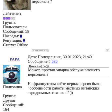
персонала ?
Лейтенант
Группа:
Пользователи
Сообщений:
58
Награды:
0
Репутация:
0
Статус:
Offline
Дата: Понедельник, 30.01.2023, 21:49 |
PAPA
Сообщение #
585
Цитата
Альф
(
)
Может, простая запарка обслуживающего
персонала ?
На французском сайте первая версия была
Полковник
"особенности работы местных китайских
аэродромных техников" ))
Группа:
Друзья
Сообщений:
164