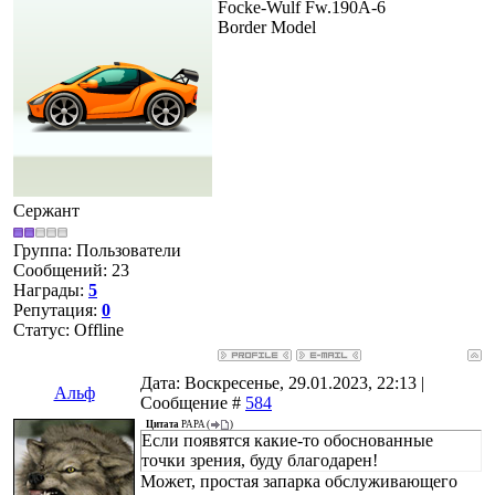
Focke-Wulf Fw.190A-6
Border Model
Сержант
Группа: Пользователи
Сообщений:
23
Награды:
5
Репутация:
0
Статус:
Offline
Дата: Воскресенье, 29.01.2023, 22:13 |
Альф
Сообщение #
584
Цитата
PAPA
(
)
Если появятся какие-то обоснованные
точки зрения, буду благодарен!
Может, простая запарка обслуживающего