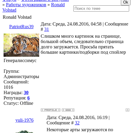
»
Работы художников
»
Ronald
Volstad
Ronald Volstad
Дата: Среда, 24.08.2016, 04:58 | Сообщение
PatriotRus39
#
31
Слишком много картинок на странице,
большой объем, следовательно страница
долго загружается. Просьба прятать
большие картинки/подборки под спойлер
Генералиссимус
Группа:
Администраторы
Сообщений:
1016
Награды:
30
Репутация:
6
Статус:
Offline
Дата: Среда, 24.08.2016, 16:19 |
yuli-1976
Сообщение #
32
Некоторые арты загружаются по