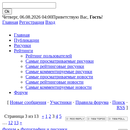
Четверг, 06.08.2026 04:00
Приветствую Вас,
Гость
!
Главная
Регистрация
Вход
Главная
Публикации
Рисунки
Рейтинги
Рейтинг пользователей
Самые просматриваемые рисунки
Самые рейтинговые рисунки
Самые комментируемые рисунки
Самые просматриваемые новости
Самые рейтинговые новости
Самые комментируемые новости
Форум
[
Новые сообщения
·
Участники
·
Правила форума
·
Поиск
·
RSS
]
Страница
3
из
13
«
1
2
3
4
5
…
12
13
»
Форум
»
Фотографии и рисунки