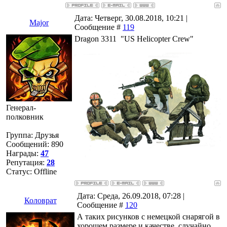
Дата: Четверг, 30.08.2018, 10:21 |
Major
Сообщение #
119
Dragon 3311 "US Helicopter Crew"
Генерал-
полковник
Группа: Друзья
Сообщений:
890
Награды:
47
Репутация:
28
Статус:
Offline
Дата: Среда, 26.09.2018, 07:28 |
Коловрат
Сообщение #
120
А таких рисунков с немецкой снарягой в
хорошем размере и качестве, случайно