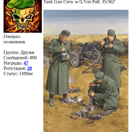
Tank Gun Crew w/3,7cm PaK 35/36)"
Генерал-
полковник
Группа: Друзья
Сообщений:
890
Награды:
47
Репутация:
28
Статус:
Offline