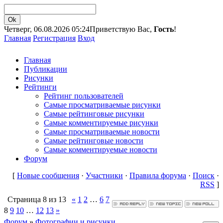
Четверг, 06.08.2026 05:24
Приветствую Вас,
Гость
!
Главная
Регистрация
Вход
Главная
Публикации
Рисунки
Рейтинги
Рейтинг пользователей
Самые просматриваемые рисунки
Самые рейтинговые рисунки
Самые комментируемые рисунки
Самые просматриваемые новости
Самые рейтинговые новости
Самые комментируемые новости
Форум
[
Новые сообщения
·
Участники
·
Правила форума
·
Поиск
·
RSS
]
Страница
8
из
13
«
1
2
…
6
7
8
9
10
…
12
13
»
Форум
»
Фотографии и рисунки