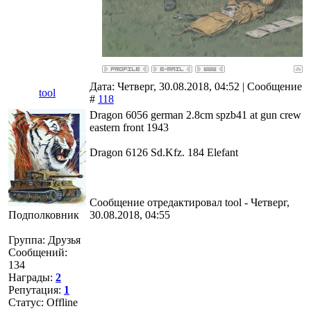
Дата: Четверг, 30.08.2018, 04:52 | Сообщение
tool
#
118
Dragon 6056 german 2.8cm spzb41 at gun crew
eastern front 1943
Dragon 6126 Sd.Kfz. 184 Elefant
Сообщение отредактировал
tool
-
Четверг,
Подполковник
30.08.2018, 04:55
Группа: Друзья
Сообщений:
134
Награды:
2
Репутация:
1
Статус:
Offline