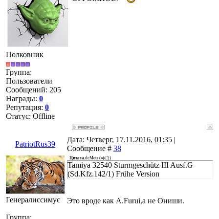
Полковник
Группа:
Пользователи
Сообщений:
205
Награды:
0
Репутация:
0
Статус:
Offline
Дата: Четверг, 17.11.2016, 01:35 |
PatriotRus39
Сообщение #
38
Цитата
deMetr
(
)
Tamiya 32540 Sturmgeschütz III Ausf.G
(Sd.Kfz.142/1) Frühe Version
Генералиссимус
Это вроде как A.Furui,а не Ониши.
Группа: