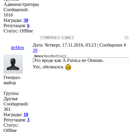
Администраторы
Сообщений:
1016
Награды:
30
Репутация:
6
Статус:
Offline
Дата: Четверг, 17.11.2016, 03:23 | Сообщение #
deMetr
39
Цитата
PatriotRus39
(
)
Это вроде как A.Furui,а не Ониши.
Упс, обознался.
Генерал-
майор
Группа:
Друзья
Сообщений:
361
Награды:
10
Репутация:
3
Статус:
Offline