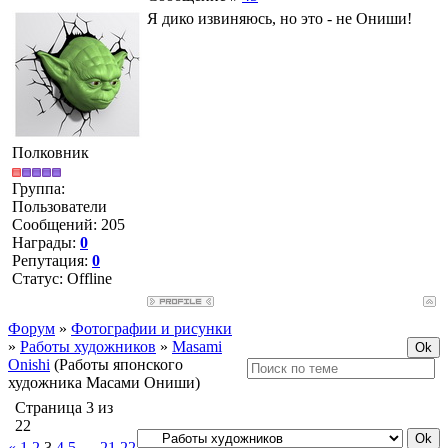
Я дико извиняюсь, но это - не Ониши!
Полковник
Группа:
Пользователи
Сообщений:
205
Награды:
0
Репутация:
0
Статус:
Offline
Форум
»
Фотографии и рисунки
»
Работы художников
»
Masami
Onishi
(Работы японского
художника Масами Ониши)
Страница
3
из
22
«
1
2
3
4
5
…
21
22