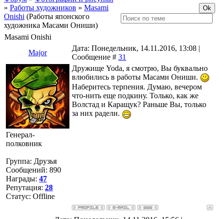
»
Работы художников
»
Masami
Onishi
(Работы японского
художника Масами Ониши)
Masami Onishi
Дата: Понедельник, 14.11.2016, 13:08 |
Major
Сообщение #
31
Дружище Yoda, я смотрю, Вы буквально
влюбились в работы Масами Ониши.
Наберитесь терпения. Думаю, вечером
что-нить еще подкину. Только, как же
Волстад и Каращук? Раньше Вы, только
за них радели.
Генерал-
полковник
Группа: Друзья
Сообщений:
890
Награды:
47
Репутация:
28
Статус:
Offline