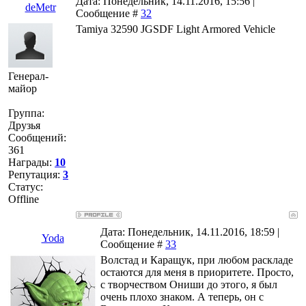
Дата: Понедельник, 14.11.2016, 15:56 |
deMetr
Сообщение #
32
Tamiya 32590 JGSDF Light Armored Vehicle
Генерал-
майор
Группа:
Друзья
Сообщений:
361
Награды:
10
Репутация:
3
Статус:
Offline
Дата: Понедельник, 14.11.2016, 18:59 |
Yoda
Сообщение #
33
Волстад и Каращук, при любом раскладе
остаются для меня в приоритете. Просто,
с творчеством Ониши до этого, я был
очень плохо знаком. А теперь, он с