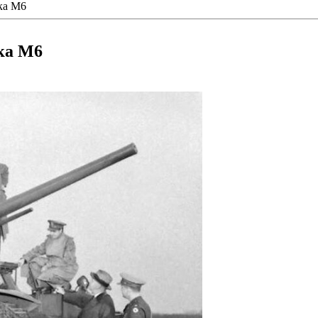
ка М6
ка М6