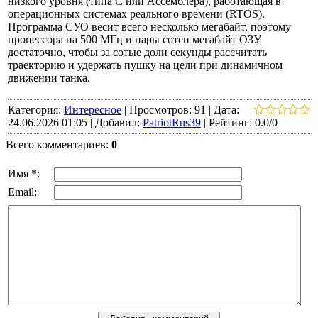
низкого уровня (типа С или Ассемблера), работающая в
операционных системах реального времени (RTOS).
Программа СУО весит всего несколько мегабайт, поэтому
процессора на 500 МГц и пары сотен мегабайт ОЗУ
достаточно, чтобы за сотые доли секунды рассчитать
траекторию и удержать пушку на цели при динамичном
движении танка.
Категория:
Интересное
|
Просмотров:
91
|
Дата:
24.06.2026 01:05 |
Добавил:
PatriotRus39
|
Рейтинг:
0.0
/
0
Всего комментариев:
0
Имя *:
Email: