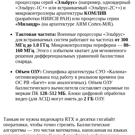
процессоры серий
«Эльбрус»
(например, одноядерный
«Эльбрус-1С+» или встраиваемый «Эльбрус-2С+») и
микроконтроллеры архитектуры
КОМЛИВ
(разработки НИИСИ РАН) или процессоры серии
«Миландр»
(на архитектуре ARM Cortex-M/R).
Тактовая частота:
Военные процессоры «Эльбрус»
для встраиваемых систем работают на частотах
от 300
МГц до 1.0 ГГц
. Микроконтроллеры периферии —
80–
160 МГц
. Этого с избытком хватает для мгновенного
решения дифференциальных уравнений баллистики
снаряда.
Объем ОЗУ:
Специфика архитектуры СУО «Калина»
оптимизирована под работу в реальном времени (на
ОС РВ «Багет» или аналогичных). Объем ОЗУ
баллистического вычислителя составляет скромные по
меркам ПК
128–512 МБ
. Блоки цифровой обработки
видео (для АСЦ) могут иметь до
2 ГБ
ОЗУ.
Танкам не нужна видеокарта RTX и десятки гигабайт
оперативки, чтобы точно стрелять. Баллистические
алгоритмы — это чистая математика, написанная на языках