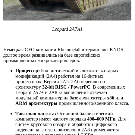
Leopard 2A7A1
Немецкая СУО компании Rheinmetall и терминалы KNDS
долгое время развивались на базе европейских
промышленных микроконтроллеров.
Процессор:
Баллистический вычислитель старых
модификаций (2A4) работал на 16-битных
процессорах. Версии 2A5–2A6 перешли на
архитектуру
32-bit RISC / PowerPC
. В современных
Leopard 2A7+ и 2A8 за вычисления отвечает
модульный компьютер на базе архитектуры
x86
или
ARM-архитектуры
промышленного/военного класса.
Тактовая частота:
Основной баллистический
компьютер имеет частоту порядка
400–600 МГц
. Для
систем кругового обзора и обработки цифрового
видеосигнала с тепловизоров в 2A8 применяются