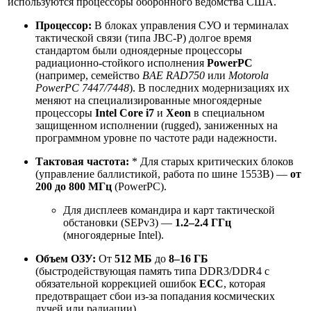
используются процессоры оборонного ведомства США.
Процессор:
В блоках управления СУО и терминалах
тактической связи (типа JBC-P) долгое время
стандартом были одноядерные процессоры
радиационно-стойкого исполнения
PowerPC
(например, семейство
BAE RAD750
или
Motorola
PowerPC 7447/7448
). В последних модернизациях их
меняют на специализированные многоядерные
процессоры
Intel Core i7
и
Xeon
в специальном
защищенном исполнении (rugged), заниженных на
программном уровне по частоте ради надежности.
Тактовая частота:
* Для старых критических блоков
(управление баллистикой, работа по шине 1553B) —
от
200 до 800 МГц
(PowerPC).
Для дисплеев командира и карт тактической
обстановки (SEPv3) —
1.2–2.4 ГГц
(многоядерные Intel).
Объем ОЗУ:
От
512 МБ
до
8–16 ГБ
(быстродействующая память типа DDR3/DDR4 с
обязательной коррекцией ошибок
ECC
, которая
предотвращает сбои из-за попадания космических
лучей или радиации).