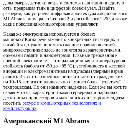
дальномеры, датчики ветра и системы навигации в единую
сеть, превращая танк в цифровой боевой узел. Давайте
разберем, как устроена цифровая архитектура американского
M1 Abrams, немецкого Leopard 2 и российского Т-90, а также
какие поколения компьютеров ими управляют.
Какая же электроника используется в боевых
машинах? Когда речь заходит о конкретных гигагерцах и
гигабайтах, нужно понимать главное правило военной
микроэлектроники: здесь не гонятся за характеристиками,
объемами памяти и нанометрами. Главные требования к
военной электронике — это радиационная и температурная
стойкость (работа от -50 до +85 °C), устойчивость к жесткой
вибрации и электромагнитным импульсам (ядерный взрыв
рядом). Из-за этого военные чипы отстают от гражданских
на 10–15 лет, изготавливаясь по намного более "толстым"
техпроцессам. Но они намного надежнее. Если же вы хотите
ознакомится с характеристиками серверных и народных
десктопных процессоров и материнских плат, рекомендуем
посетить
ресурс о компьютерных технологиях и
комплектующих
.
Американский M1 Abrams