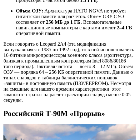
процессоры с частотой около
1.5 ГГц
.
Объем ОЗУ:
Архитектура НАТО NGVA не требует
гигантской памяти для расчетов. Объем ОЗУ СУО
составляет от
256 МБ до 1 ГБ
. Вспомогательные
навигационные компьютеры с картами имеют
2–4 ГБ
оперативной памяти.
Если говорить о Leopard 2A4 (эта модификация
выпускавшаяся с 1985 по 1992 год), то в ней использовались
16-битные микропроцессоры военного класса (архитектура,
близкая к промышленным контроллерам Intel 8086/80186
того периода). Тактовая частота — всего 8 – 12 МГц. Объем
ОЗУ — порядка 64 – 256 КБ оперативной памяти. Данные о
типах снарядов и таблицы баллистических поправок
«зашиты» в постоянную память (ПЗУ/EEPROM). Несмотря
на смешные для нашего времени характеристики, этот
компьютер тратит на расчет траектории снаряда менее 0.05
секунды.
Российский Т-90М «Прорыв»