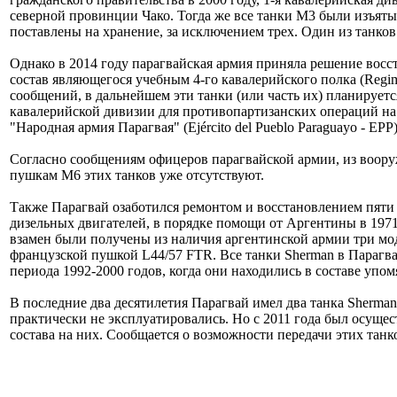
северной провинции Чако. Тогда же все танки М3 были изъяты 
поставлены на хранение, за исключением трех. Один из танков
Однако в 2014 году парагвайская армия приняла решение восс
состав являющегося учебным 4-го кавалерийского полка (Regimi
сообщений, в дальнейшем эти танки (или часть их) планируется 
кавалерийской дивизии для противопартизанских операций на
"Народная армия Парагвая" (Ejército del Pueblo Paraguayo - ЕРР)
Согласно сообщениям офицеров парагвайской армии, из воору
пушкам M6 этих танков уже отсутствуют.
Также Парагвай озаботился ремонтом и восстановлением пяти 
дизельных двигателей, в порядке помощи от Аргентины в 1971 г
взамен были получены из наличия аргентинской армии три мо
французской пушкой L44/57 FTR. Все танки Sherman в Парагвае 
периода 1992-2000 годов, когда они находились в составе упо
В последние два десятилетия Парагвай имел два танка Sherman
практически не эксплуатировались. Но с 2011 года был осуще
состава на них. Сообщается о возможности передачи этих танк