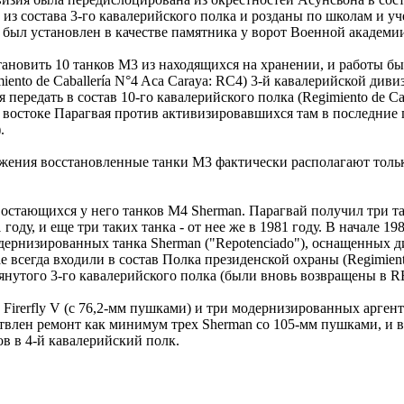
из состава 3-го кавалерийского полка и розданы по школам и уч
 был установлен в качестве памятника у ворот Военной академи
тановить 10 танков М3 из находящихся на хранении, и работы бы
ento de Caballería N°4 Aca Caraya: RC4) 3-й кавалерийской диви
передать в состав 10-го кавалерийского полка (Regimiento de Cab
 востоке Парагвая против активизировавшихся там в последние
.
жения восстановленные танки М3 фактически располагают только
остающихся у него танков M4 Sherman. Парагвай получил три тан
оду, и еще три таких танка - от нее же в 1981 году. В начале 1
дернизированных танка Sherman ("Repotenciado"), оснащенных 
всегда входили в состав Полка президенской охраны (Regimiento 
мянутого 3-го кавалерийского полка (были вновь возвращены в RE
 Firerfly V (с 76,2-мм пушками) и три модернизированных арген
ствлен ремонт как минимум трех Sherman со 105-мм пушками, и в
ов в 4-й кавалерийский полк.