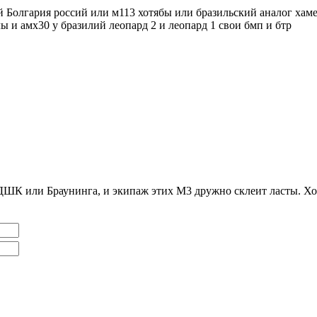
ий Болгария россий или м113 хотябы или бразильский аналог хам
лы и амх30 у бразилий леопард 2 и леопард 1 свои бмп и бтр
з ДШК или Браунинга, и экипаж этих М3 дружно склеит ласты. Х