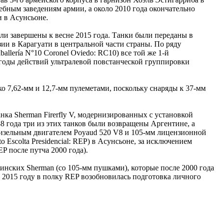
ебным заведениям армии, а около 2010 года окончательно
и в Асунсьоне.
ли завершены к весне 2015 года. Танки были переданы в
зии в Карагуати в центральной части страны. По ряду
allería N°10 Coronel Oviedo: RC10) все той же 1-й
 годы действий ультралевой повстанческой группировки
 7,62-мм и 12,7-мм пулеметами, поскольку снаряды к 37-мм
ка Sherman Firerfly V, модернизированных с установкой
988 года три из этих танков были возвращены Аргентине, а
дизельным двигателем Poyaud 520 V8 и 105-мм лицензионной
Escolta Presidencial: REP) в Асунсьоне, за исключением
P после путча 2000 года).
тинских Sherman (со 105-мм пушками), которые после 2000 года
 2015 году в полку REP возобновилась подготовка личного