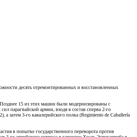
ложности десять отремонтированных и восстановленных
. Позднее 15 из этих машин были модернизированы с
сил парагвайской армии, входя в состав cперва 2-го
), а затем 3-го кавалерийского полка (Regimiento de Caballería
частия в попытке государственного переворота против
ав 3-го армейского корпуса в гарнизон Хоэль Эстигарриба в