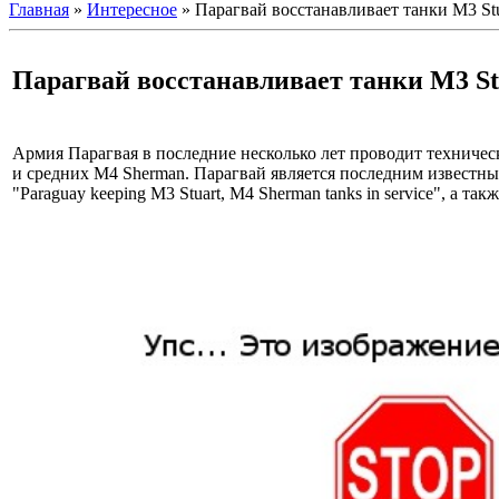
Главная
»
Интересное
» Парагвай восстанавливает танки M3 St
Парагвай восстанавливает танки M3 St
Армия Парагвая в последние несколько лет проводит техничес
и средних М4 Sherman. Парагвай является последним известным 
"Paraguay keeping M3 Stuart, M4 Sherman tanks in service", а т