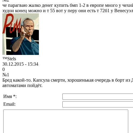
че парагваю жалко денег купить бмп 1-2 в европе много у чех
худои конец можно и т 55 вот у перу они есть т 72б1 у Венесуэ
™Stels
30.12.2015 - 15:34
0
№1
Бред какой-то. Капсула смерти, хорошенькая очередь в борт и
автоматами пойдёт.
Имя *:
Email: