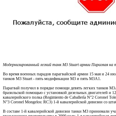
Модернизированный легкий танк М3 Stuart армии Парагвая на п
Во время военных парадов парагвайской армии 15 мая и 24 и
танков M3 Stuart - пять модификации М3 и пять М3А1.
Парагвай получил в порядке помощи девять легких танков М3А
бразильской помощью с установкой дизельных двигателей и 12,
кавалерийского полка (Regimiento de Caballería N°2 Coronel Tole
N°3 Coronel Mongelos: RC3) 1-й кавалерийской дивизии со шт
В составе 1-й кавалерийской дивизии танки М3 принимали уча
гражданского правительства в 2000 году, 1-я кавалерийская д