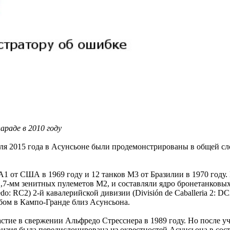
араде в 2010 году
юля 2015 года в Асунсьоне были продемонстрированы в общей с
1 от США в 1969 году и 12 танков М3 от Бразилии в 1970 году
7-мм зенитных пулеметов М2, и составляли ядро бронетанковых 
do: RC2) 2-й кавалерийской дивизии (División de Caballeria 2: DC2
абом в Кампо-Гранде близ Асунсьона.
стие в свержении Альфредо Стресснера в 1989 году. Но после у
ивизия была передислоцирована из окрестностей Асунсьона в сост