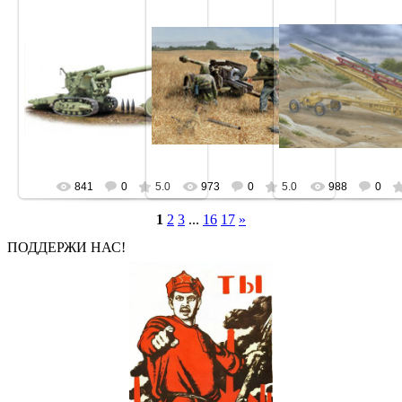
841
0
5.0
973
0
5.0
988
0
1
2
3
...
16
17
»
ПОДДЕРЖИ НАС!