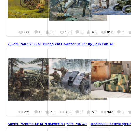
688
0
5.0
923
0
4.6
853
2
7,5 cm PaK 97/38 AT Gun
7,5 cm Howitzer (le.IG.18)
7,5cm PaK 40
859
0
5.0
782
0
5.0
942
1
Soviet 152mm Gun M1935 Br-2
German 7,5cm PaK 40