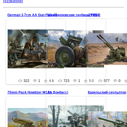
Названию
German 3,7cm AA Gun Flak 43
Шнейдеровские гаубицы РККА
ЗУ-23-2
322
1
4.8
723
1
5.0
577
0
75mm Pack Howitzer M1A1
За Донбасс!
Карельский скульптор