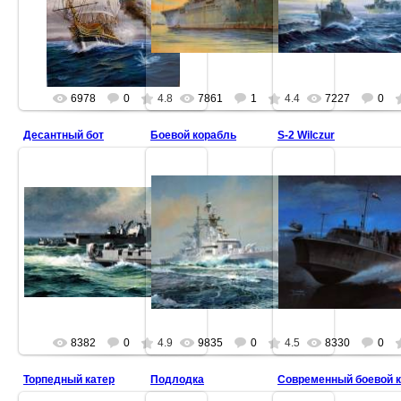
6978
0
4.8
7861
1
4.4
7227
0
Десантный бот
Боевой корабль
S-2 Wilczur
8382
0
4.9
9835
0
4.5
8330
0
Торпедный катер
Подлодка
Современный боевой 