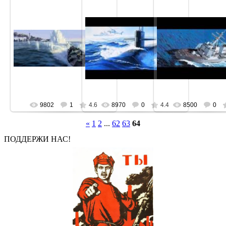
9802
1
4.6
8970
0
4.4
8500
0
«
1
2
...
62
63
64
ПОДДЕРЖИ НАС!