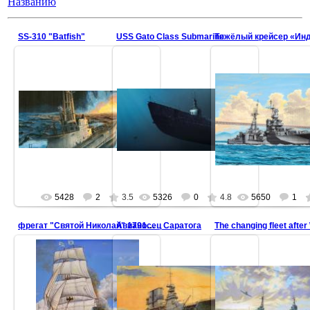
Названию
SS-310 "Batfish"
USS Gato Class Submarine
5428
2
3.5
5326
0
4.8
5650
1
Авианосец Саратога
фрегат "Святой Николай" 1791 год бой с турками ...