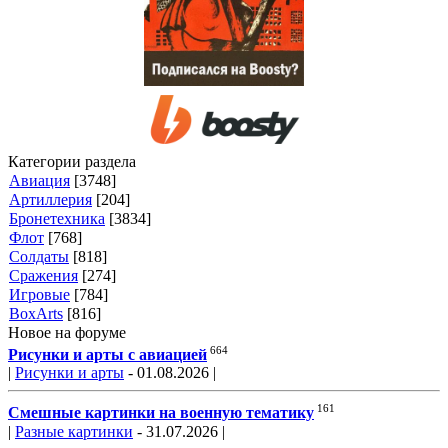
Категории раздела
Авиация
[3748]
Артиллерия
[204]
Бронетехника
[3834]
Флот
[768]
Солдаты
[818]
Сражения
[274]
Игровые
[784]
BoxArts
[816]
Новое на форуме
664
Рисунки и арты с авиацией
|
Рисунки и арты
- 01.08.2026 |
161
Смешные картинки на военную тематику
|
Разные картинки
- 31.07.2026 |