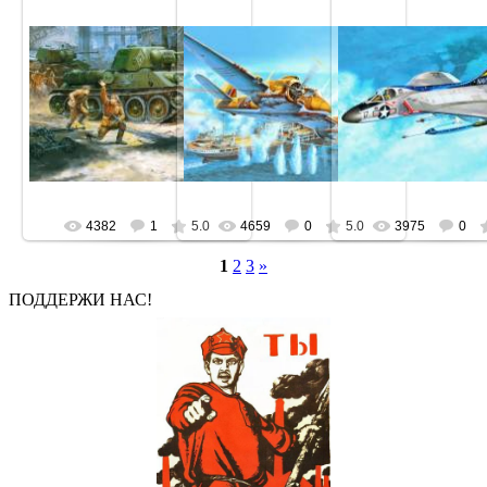
4382
1
5.0
4659
0
5.0
3975
0
1
2
3
»
ПОДДЕРЖИ НАС!