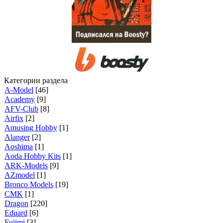
Категории раздела
A-Model
[46]
Academy
[9]
AFV-Club
[8]
Airfix
[2]
Amusing Hobby
[1]
Alanger
[2]
Aoshima
[1]
Aoda Hobby Kits
[1]
ARK-Models
[9]
AZmodel
[1]
Bronco Models
[19]
CMK
[1]
Dragon
[220]
Eduard
[6]
Fujimi
[3]