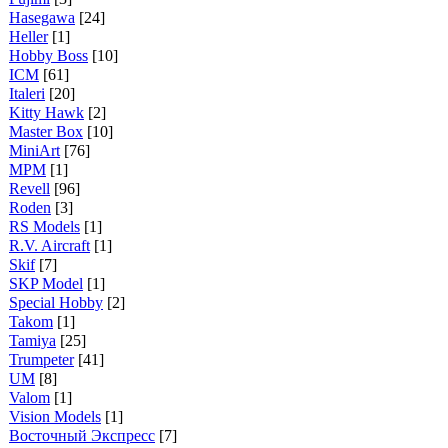
Hasegawa
[24]
Heller
[1]
Hobby Boss
[10]
ICM
[61]
Italeri
[20]
Kitty Hawk
[2]
Master Box
[10]
MiniArt
[76]
MPM
[1]
Revell
[96]
Roden
[3]
RS Models
[1]
R.V. Aircraft
[1]
Skif
[7]
SKP Model
[1]
Special Hobby
[2]
Takom
[1]
Tamiya
[25]
Trumpeter
[41]
UM
[8]
Valom
[1]
Vision Models
[1]
Восточный Экспресс
[7]