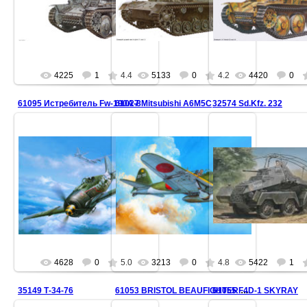
4225
1
4.4
5133
0
4.2
4420
0
61095 Истребитель Fw-190A-8
61027 Mitsubishi A6M5C
32574 Sd.Kfz. 232
4628
0
5.0
3213
0
4.8
5422
1
35149 Т-34-76
61055 F4D-1 SKYRAY
61053 BRISTOL BEAUFIGHTER Mk.6