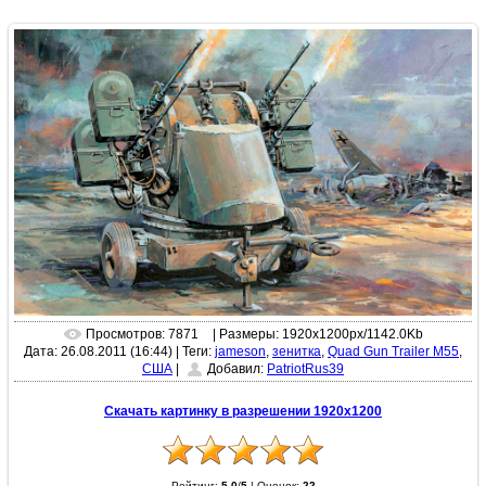
Просмотров: 7871
| Размеры: 1920x1200px/1142.0Kb
Дата: 26.08.2011 (16:44)
|
Теги:
jameson
,
зенитка
,
Quad Gun Trailer M55
,
США
|
Добавил:
PatriotRus39
Скачать картинку в разрешении 1920x1200
Рейтинг:
5.0
/
5
|
Оценок:
22