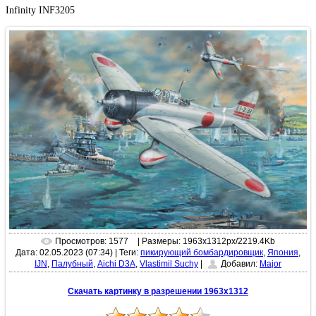
Infinity INF3205
Просмотров: 1577
| Размеры: 1963x1312px/2219.4Kb
Дата: 02.05.2023 (07:34)
|
Теги:
пикирующий бомбардировщик
,
Япония
,
IJN
,
Палубный
,
Aichi D3A
,
Vlastimil Suchy
|
Добавил:
Major
Скачать картинку в разрешении 1963x1312