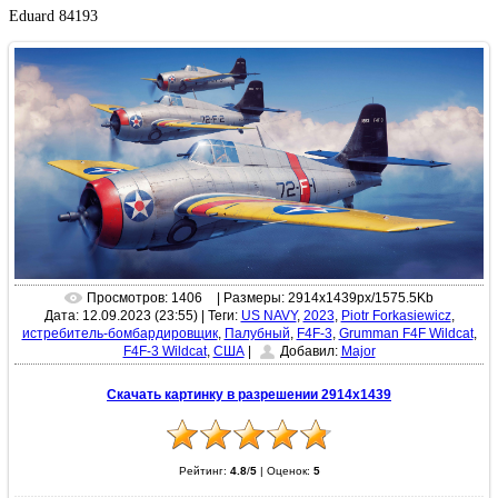
Eduard 84193
Просмотров: 1406
| Размеры: 2914x1439px/1575.5Kb
Дата: 12.09.2023 (23:55)
|
Теги:
US NAVY
,
2023
,
Piotr Forkasiewicz
,
истребитель-бомбардировщик
,
Палубный
,
F4F-3
,
Grumman F4F Wildcat
,
F4F-3 Wildcat
,
США
|
Добавил:
Major
Скачать картинку в разрешении 2914x1439
Рейтинг:
4.8
/
5
|
Оценок:
5