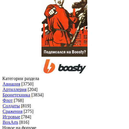
Категории раздела
Авиация
[3750]
Артиллерия
[204]
Бронетехника
[3834]
Флот
[768]
Солдаты
[819]
Сражения
[275]
Игровые
[784]
BoxArts
[816]
Новое на форуме