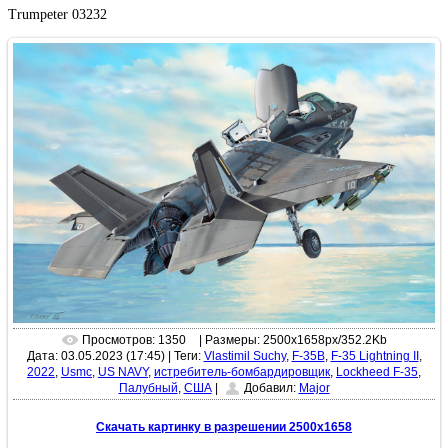
Trumpeter 03232
Просмотров: 1350
| Размеры: 2500x1658px/352.2Kb
Дата: 03.05.2023 (17:45)
|
Теги:
Vlastimil Suchy
,
F-35B
,
F-35 Lightning II
,
2022
,
Usmc
,
US NAVY
,
истребитель-бомбардировщик
,
Lockheed F-35
,
Палубный
,
США
|
Добавил:
Major
Скачать картинку в разрешении 2500x1658