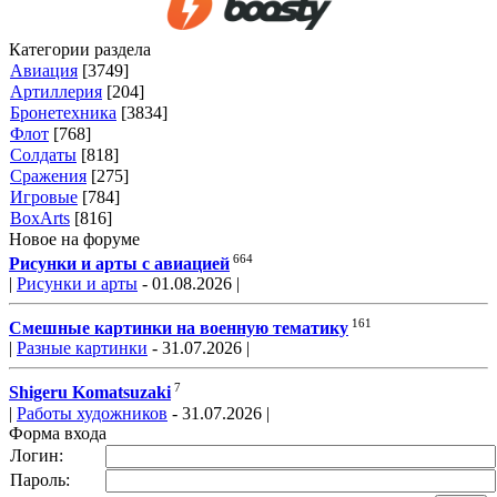
Категории раздела
Авиация
[3749]
Артиллерия
[204]
Бронетехника
[3834]
Флот
[768]
Солдаты
[818]
Сражения
[275]
Игровые
[784]
BoxArts
[816]
Новое на форуме
664
Рисунки и арты с авиацией
|
Рисунки и арты
- 01.08.2026 |
161
Смешные картинки на военную тематику
|
Разные картинки
- 31.07.2026 |
7
Shigeru Komatsuzaki
|
Работы художников
- 31.07.2026 |
Форма входа
Логин:
Пароль: