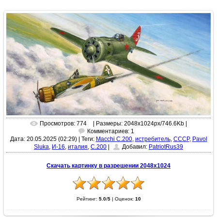
Просмотров: 774
| Размеры: 2048x1024px/746.6Kb |
Комментариев: 1
Дата: 20.05.2025 (02:29)
|
Теги:
Macchi C.200
,
истребитель
,
СССР
,
Pavol
Sluka
,
И-16
,
италия
,
C.200
|
Добавил:
PatriotRus39
Скачать картинку в разрешении 2048x1024
Рейтинг:
5.0
/
5
|
Оценок:
10