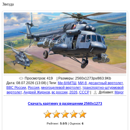
Звезда
Просмотров: 419
| Размеры: 2560x1273px/863.9Kb
Дата: 08.07.2026 (13:08)
|
Теги:
Ми-8АМТШ
,
МИ-8
,
десантный вертолет
,
ВВС России
,
Россия
,
многоцелевой вертолет
,
транспортно-штурмовой
вертолет
,
Андрей Жирнов
,
вс россии
,
2026
,
СССР
|
Добавил:
Major
Скачать картинку в разрешении 2560x1273
Рейтинг:
5.0
/
5
|
Оценок:
6