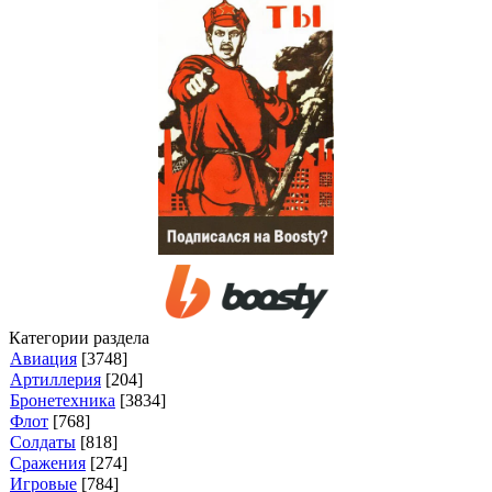
Категории раздела
Авиация
[3748]
Артиллерия
[204]
Бронетехника
[3834]
Флот
[768]
Солдаты
[818]
Сражения
[274]
Игровые
[784]