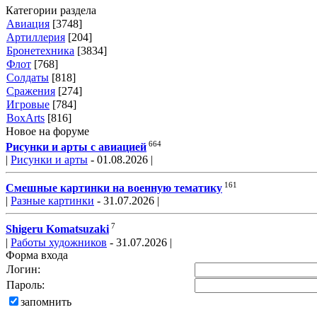
Категории раздела
Авиация
[3748]
Артиллерия
[204]
Бронетехника
[3834]
Флот
[768]
Солдаты
[818]
Сражения
[274]
Игровые
[784]
BoxArts
[816]
Новое на форуме
664
Рисунки и арты с авиацией
|
Рисунки и арты
- 01.08.2026 |
161
Смешные картинки на военную тематику
|
Разные картинки
- 31.07.2026 |
7
Shigeru Komatsuzaki
|
Работы художников
- 31.07.2026 |
Форма входа
Логин:
Пароль:
запомнить