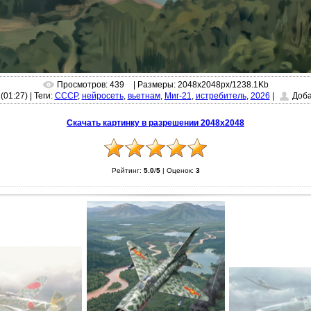
Просмотров: 439
| Размеры: 2048x2048px/1238.1Kb
(01:27)
|
Теги:
СССР
,
нейросеть
,
вьетнам
,
Миг-21
,
истребитель
,
2026
|
Доба
Скачать картинку в разрешении 2048x2048
Рейтинг:
5.0
/
5
|
Оценок:
3