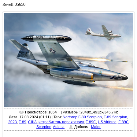
Revell 05650
Просмотров: 1054
| Размеры: 2048x1493px/345.7Kb
Дата: 17.08.2024 (01:11)
|
Теги:
Northrop F-89 Scorpion
,
F-89 Scorpion
,
2023
,
F-89
,
США
,
истребитель-перехватчик
,
F-89C
,
US Airforce
,
F-89C
Scorpion
,
Auletta
|
Добавил:
Major