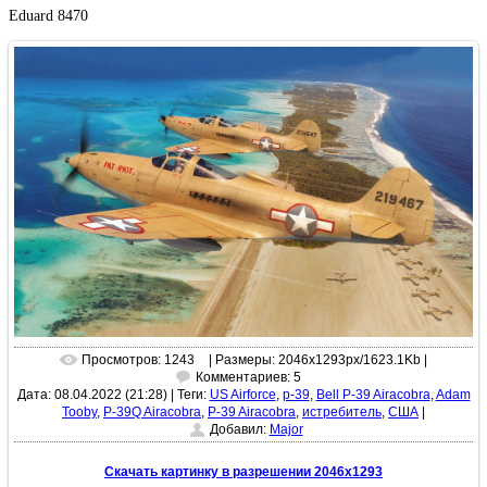
Eduard 8470
Просмотров: 1243
| Размеры: 2046x1293px/1623.1Kb |
Комментариев: 5
Дата: 08.04.2022 (21:28)
|
Теги:
US Airforce
,
p-39
,
Bell P-39 Airacobra
,
Adam
Tooby
,
P-39Q Airacobra
,
P-39 Airacobra
,
истребитель
,
США
|
Добавил:
Major
Скачать картинку в разрешении 2046x1293