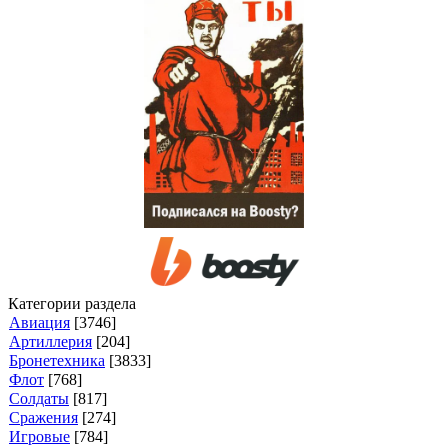
Категории раздела
Авиация
[3746]
Артиллерия
[204]
Бронетехника
[3833]
Флот
[768]
Солдаты
[817]
Сражения
[274]
Игровые
[784]