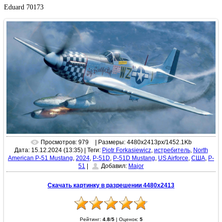
Eduard 70173
Просмотров: 979
| Размеры: 4480x2413px/1452.1Kb
Дата: 15.12.2024 (13:35)
|
Теги:
Piotr Forkasiewicz
,
истребитель
,
North
American P-51 Mustang
,
2024
,
P-51D
,
P-51D Mustang
,
US Airforce
,
США
,
P-
51
|
Добавил:
Major
Скачать картинку в разрешении 4480x2413
Рейтинг:
4.8
/
5
|
Оценок:
5