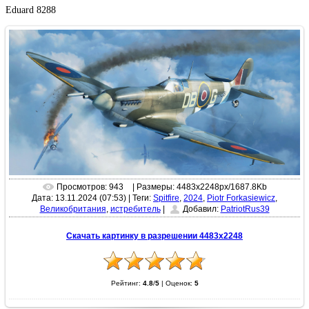
Eduard 8288
Просмотров: 943
| Размеры: 4483x2248px/1687.8Kb
Дата: 13.11.2024 (07:53)
|
Теги:
Spitfire
,
2024
,
Piotr Forkasiewicz
,
Великобритания
,
истребитель
|
Добавил:
PatriotRus39
Скачать картинку в разрешении 4483x2248
Рейтинг:
4.8
/
5
|
Оценок:
5