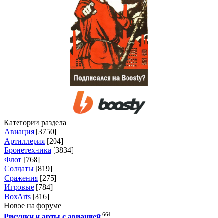
Категории раздела
Авиация
[3750]
Артиллерия
[204]
Бронетехника
[3834]
Флот
[768]
Солдаты
[819]
Сражения
[275]
Игровые
[784]
BoxArts
[816]
Новое на форуме
664
Рисунки и арты с авиацией