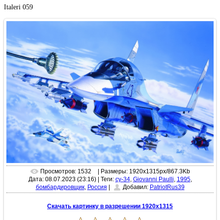
Italeri 059
Просмотров: 1532
| Размеры: 1920x1315px/867.3Kb
Дата: 08.07.2023 (23:16)
|
Теги:
су-34
,
Giovanni Paulli
,
1995
,
бомбардировщик
,
Россия
|
Добавил:
PatriotRus39
Скачать картинку в разрешении 1920x1315