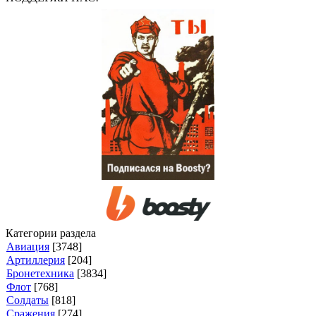
Категории раздела
Авиация
[3748]
Артиллерия
[204]
Бронетехника
[3834]
Флот
[768]
Солдаты
[818]
Сражения
[274]