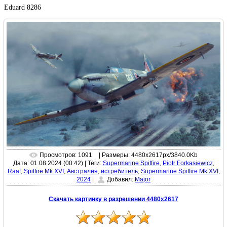
Eduard 8286
Просмотров: 1091
| Размеры: 4480x2617px/3840.0Kb
Дата: 01.08.2024 (00:42)
|
Теги:
Supermarine Spitfire
,
Piotr Forkasiewicz
,
Raaf
,
Spitfire Mk.XVI
,
Австралия
,
истребитель
,
Supermarine Spitfire Mk.XVI
,
2024
|
Добавил:
Major
Скачать картинку в разрешении 4480x2617