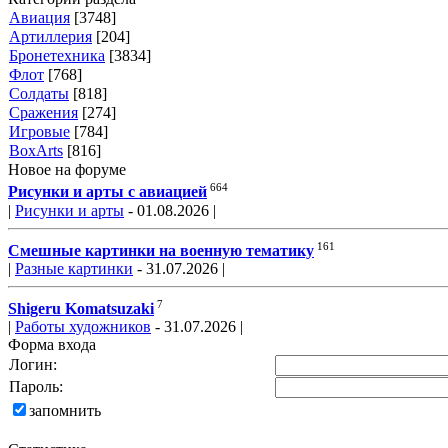
Авиация
[3748]
Артиллерия
[204]
Бронетехника
[3834]
Флот
[768]
Солдаты
[818]
Сражения
[274]
Игровые
[784]
BoxArts
[816]
Новое на форуме
664
Рисунки и арты с авиацией
|
Рисунки и арты
- 01.08.2026 |
161
Смешные картинки на военную тематику
|
Разные картинки
- 31.07.2026 |
7
Shigeru Komatsuzaki
|
Работы художников
- 31.07.2026 |
Форма входа
Логин:
Пароль:
запомнить