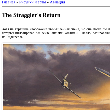
Главная
»
Рисунки и арты
»
Авиация
The Straggler's Return
Хотя на картинке изображена вымышленная сцена, но она могла бы 
которых пилотировал 2-й лейтенант Дж. Филип Л. Шалло, базировал
из Риджвелла.