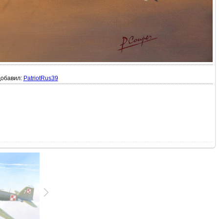
обавил:
PatriotRus39