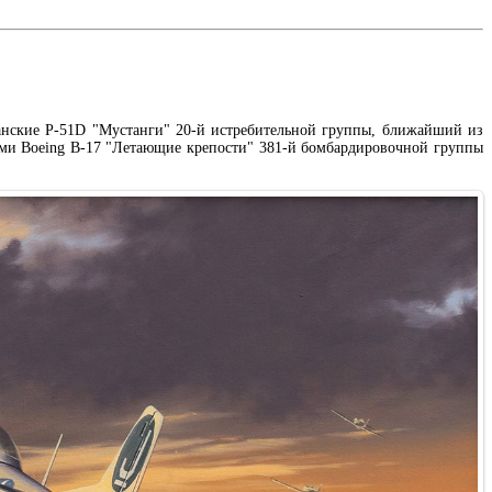
анские P-51D "Мустанги" 20-й истребительной группы, ближайший из
ми Boeing B-17 "Летающие крепости" 381-й бомбардировочной группы