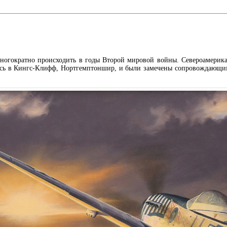
многократно происходить в годы Второй мировой войны. Североамерик
ись в Кингс-Клифф, Нортгемптоншир, и были замечены сопровождающи