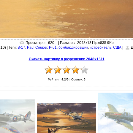
Просмотров: 620
| Размеры: 2048x1311px/835.9Kb
:10)
|
Теги:
B-17
,
Paul Couper
,
P-51
,
бомбардировщик
,
истребитель
,
США
|
Д
Скачать картинку в разрешении 2048x1311
Рейтинг:
4.2
/
5
|
Оценок:
5