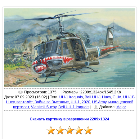
Просмотров: 1375
| Размеры: 2209x1324px/1545.2Kb
Дата: 07.09.2023 (16:02)
|
Теги:
UH-1 Iroquois
,
Bell UH-1 Huey
,
США
,
UH-1B
Huey
,
вертолёт
,
Война во Вьетнаме
,
UH-1
,
2020
,
US Army
,
многоцелевой
вертолет
,
Vlastimil Suchy
,
Bell UH-1 Iroquois
|
Добавил:
Major
Скачать картинку в разрешении 2209x1324