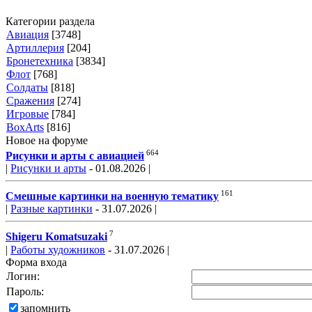
Категории раздела
Авиация
[3748]
Артиллерия
[204]
Бронетехника
[3834]
Флот
[768]
Солдаты
[818]
Сражения
[274]
Игровые
[784]
BoxArts
[816]
Новое на форуме
664
Рисунки и арты с авиацией
|
Рисунки и арты
- 01.08.2026 |
161
Смешные картинки на военную тематику
|
Разные картинки
- 31.07.2026 |
7
Shigeru Komatsuzaki
|
Работы художников
- 31.07.2026 |
Форма входа
Логин:
Пароль:
запомнить