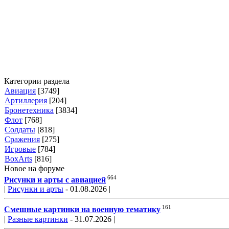
Категории раздела
Авиация
[3749]
Артиллерия
[204]
Бронетехника
[3834]
Флот
[768]
Солдаты
[818]
Сражения
[275]
Игровые
[784]
BoxArts
[816]
Новое на форуме
664
Рисунки и арты с авиацией
|
Рисунки и арты
- 01.08.2026 |
161
Смешные картинки на военную тематику
|
Разные картинки
- 31.07.2026 |