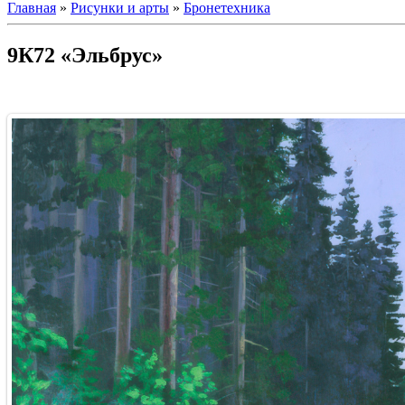
Главная
»
Рисунки и арты
»
Бронетехника
9К72 «Эльбрус»