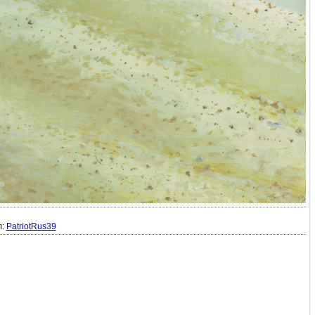
л:
PatriotRus39