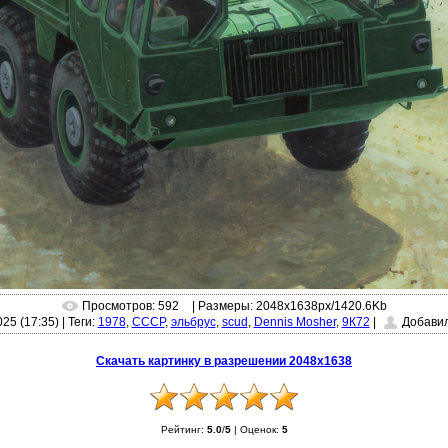
Просмотров: 592
| Размеры: 2048x1638px/1420.6Kb
025 (17:35)
|
Теги:
1978
,
СССР
,
эльбрус
,
scud
,
Dennis Mosher
,
9К72
|
Добави
Скачать картинку в разрешении 2048x1638
Рейтинг:
5.0
/
5
|
Оценок:
5