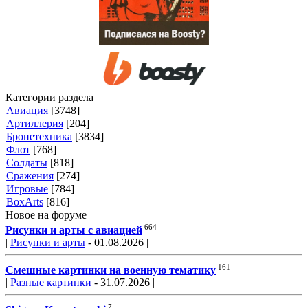
Категории раздела
Авиация
[3748]
Артиллерия
[204]
Бронетехника
[3834]
Флот
[768]
Солдаты
[818]
Сражения
[274]
Игровые
[784]
BoxArts
[816]
Новое на форуме
664
Рисунки и арты с авиацией
|
Рисунки и арты
- 01.08.2026 |
161
Смешные картинки на военную тематику
|
Разные картинки
- 31.07.2026 |
7