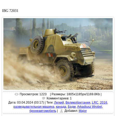
IBG 72031
Просмотров: 1223
| Размеры: 1805x1185px/1169.8Kb |
Комментариев: 1
Дата: 03.04.2024 (03:17)
|
Теги:
Легкий
,
Великобритания
,
LRC
,
2016
,
разведывательная машина
,
канада
,
Брдм
,
Arkadiusz Wrobel
,
бронеавтомобиль
|
Добавил:
Major