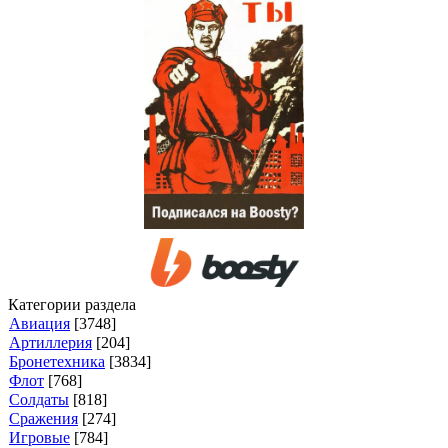
Категории раздела
Авиация
[3748]
Артиллерия
[204]
Бронетехника
[3834]
Флот
[768]
Солдаты
[818]
Сражения
[274]
Игровые
[784]