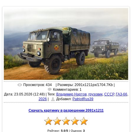
Просмотров: 434
| Размеры: 2091x1211px/1704.7Kb |
Комментариев: 1
Дата: 23.05.2026 (12:48)
|
Теги:
Владимир Нартов
,
грузовик
,
СССР
,
ГАЗ-66
,
2026
|
Добавил:
PatriotRus39
Скачать картинку в разрешении 2091x1211
Рейтинг:
5.0
/
5
|
Оценок:
3