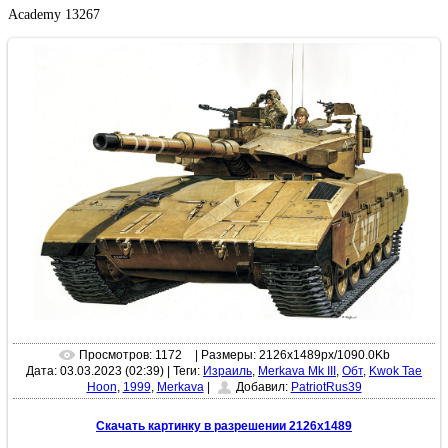
Academy 13267
Просмотров: 1172
| Размеры: 2126x1489px/1090.0Kb
Дата: 03.03.2023 (02:39)
|
Теги:
Израиль
,
Merkava Mk III
,
Обт
,
Kwok Tae
Hoon
,
1999
,
Merkava
|
Добавил:
PatriotRus39
Скачать картинку в разрешении 2126x1489