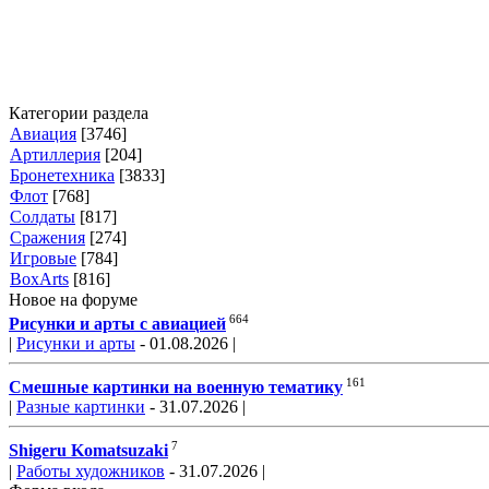
Категории раздела
Авиация
[3746]
Артиллерия
[204]
Бронетехника
[3833]
Флот
[768]
Солдаты
[817]
Сражения
[274]
Игровые
[784]
BoxArts
[816]
Новое на форуме
664
Рисунки и арты с авиацией
|
Рисунки и арты
- 01.08.2026 |
161
Смешные картинки на военную тематику
|
Разные картинки
- 31.07.2026 |
7
Shigeru Komatsuzaki
|
Работы художников
- 31.07.2026 |