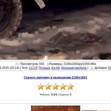
Просмотров: 555
| Размеры: 2100x1603px/1059.8Kb
9.2025 (20:24)
|
Теги:
СССР
,
Польша
,
Ба-64
,
бронеавтомобиль
|
Добавил:
P
Скачать картинку в разрешении 2100x1603
Рейтинг:
5.0
/
5
|
Оценок:
3