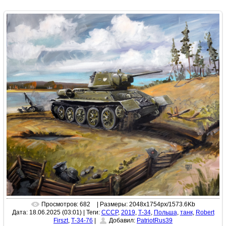
Просмотров: 682
| Размеры: 2048x1754px/1573.6Kb
Дата: 18.06.2025 (03:01)
|
Теги:
СССР
,
2019
,
Т-34
,
Польша
,
танк
,
Robert
Firszt
,
Т-34-76
|
Добавил:
PatriotRus39