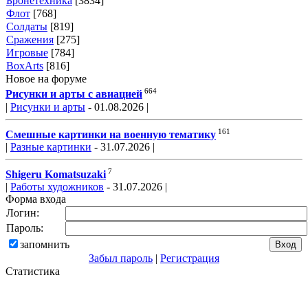
Бронетехника
[3834]
Флот
[768]
Солдаты
[819]
Сражения
[275]
Игровые
[784]
BoxArts
[816]
Новое на форуме
664
Рисунки и арты с авиацией
|
Рисунки и арты
- 01.08.2026 |
161
Смешные картинки на военную тематику
|
Разные картинки
- 31.07.2026 |
7
Shigeru Komatsuzaki
|
Работы художников
- 31.07.2026 |
Форма входа
Логин:
Пароль:
запомнить
Забыл пароль
|
Регистрация
Статистика