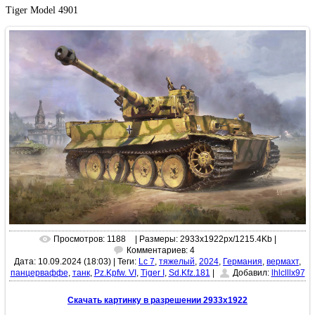
Tiger Model 4901
Просмотров: 1188
| Размеры: 2933x1922px/1215.4Kb |
Комментариев: 4
Дата: 10.09.2024 (18:03)
|
Теги:
Lc 7
,
тяжелый
,
2024
,
Германия
,
вермахт
,
панцерваффе
,
танк
,
Pz.Kpfw. VI
,
Tiger I
,
Sd.Kfz.181
|
Добавил:
lhlclllx97
Скачать картинку в разрешении 2933x1922