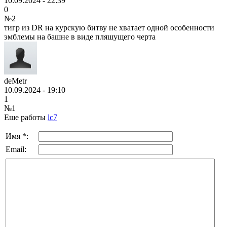
10.09.2024 - 22:39
0
№2
тигр из DR на курскую битву не хватает одной особенности
эмблемы на башне в виде пляшущего черта
deMetr
10.09.2024 - 19:10
1
№1
Еше работы
lc7
Имя *:
Email: