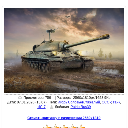
Просмотров: 759
| Размеры: 2560x1810px/1658.9Kb
Дата: 07.01.2026 (13:07)
|
Теги:
Игорь Соловьев
,
тяжелый
,
СССР
,
танк
,
ИС-7
|
Добавил:
PatriotRus39
Скачать картинку в разрешении 2560x1810