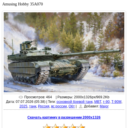
Amusing Hobby 35A070
Просмотров: 464
| Размеры: 2000x1326px/969.2Kb
Дата: 07.07.2026 (05:38)
|
Теги:
основной боевой танк
,
MBT
,
т-90
,
Т-90М
,
2025
,
танк
,
Россия
,
вс россии
,
Обт
|
Добавил:
Major
Скачать картинку в разрешении 2000x1326