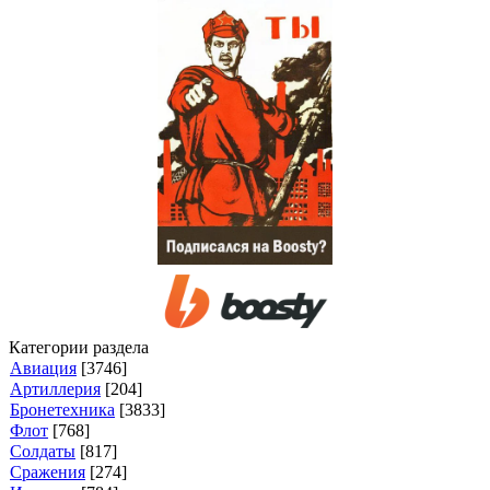
Категории раздела
Авиация
[3746]
Артиллерия
[204]
Бронетехника
[3833]
Флот
[768]
Солдаты
[817]
Сражения
[274]