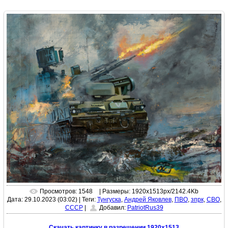
Просмотров: 1548
| Размеры: 1920x1513px/2142.4Kb
Дата: 29.10.2023 (03:02)
|
Теги:
Тунгуска
,
Андрей Яковлев
,
ПВО
,
зпрк
,
СВО
,
СССР
|
Добавил:
PatriotRus39
Скачать картинку в разрешении 1920x1513