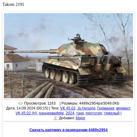
Takom 2191
Просмотров: 1163
| Размеры: 4489x2954px/3049.0Kb
Дата: 14.09.2024 (00:15)
|
Теги:
VK 45.02
,
Ju Hesong
,
Германия
,
вермахт
,
VK 45.02 (H)
,
панцерваффе
,
2024
,
танк
,
прототип
,
тяжелый
|
Добавил:
Major
Скачать картинку в разрешении 4489x2954