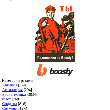
Категории раздела
Авиация
[3748]
Артиллерия
[204]
Бронетехника
[3834]
Флот
[768]
Солдаты
[818]
Сражения
[274]