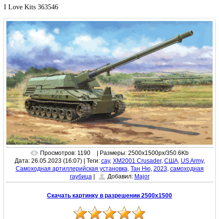
I Love Kits 363546
Просмотров: 1190
| Размеры: 2500x1500px/350.6Kb
Дата: 26.05.2023 (16:07)
|
Теги:
сау
,
XM2001 Crusader
,
США
,
US Army
,
Самоходная артиллерийская установка
,
Тан Ню
,
2023
,
самоходная
гаубица
|
Добавил:
Major
Скачать картинку в разрешении 2500x1500