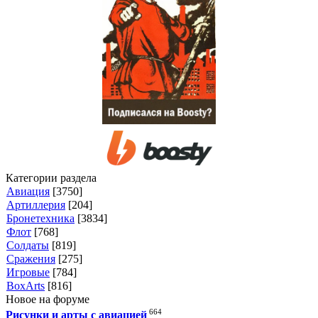
Категории раздела
Авиация
[3750]
Артиллерия
[204]
Бронетехника
[3834]
Флот
[768]
Солдаты
[819]
Сражения
[275]
Игровые
[784]
BoxArts
[816]
Новое на форуме
664
Рисунки и арты с авиацией