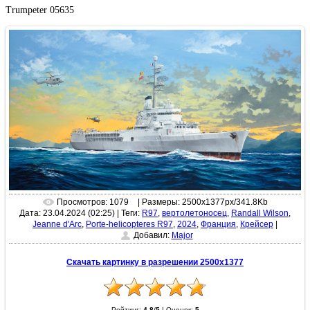
Trumpeter 05635
Просмотров: 1079
| Размеры: 2500x1377px/341.8Kb
Дата: 23.04.2024 (02:25)
|
Теги:
R97
,
вертолетоносец
,
Randall Wilson
,
Jeanne d'Arc
,
Porte-helicopteres R97
,
2024
,
Франция
,
Крейсер
|
Добавил:
Major
Скачать картинку в разрешении 2500x1377
Рейтинг:
4.8
/
5
|
Оценок:
5