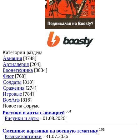
Категории раздела
Авиация
[3748]
Артиллерия
[204]
Бронетехника
[3834]
Флот
[768]
Солдаты
[818]
Сражения
[274]
Игровые
[784]
BoxArts
[816]
Новое на форуме
664
Рисунки и арты с авиацией
|
Рисунки и арты
- 01.08.2026 |
161
Смешные картинки на военную тематику
|
Разные картинки
- 31.07.2026 |