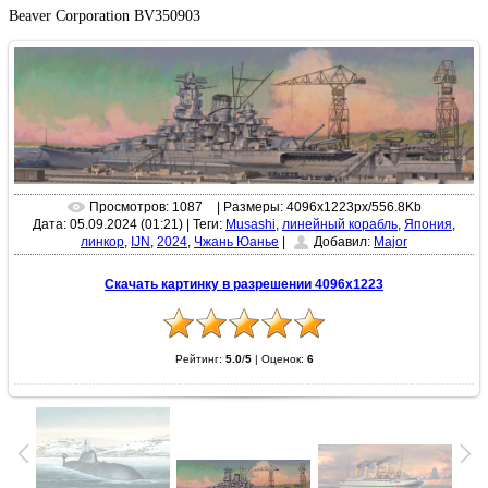
Beaver Corporation BV350903
Просмотров: 1087
| Размеры: 4096x1223px/556.8Kb
Дата: 05.09.2024 (01:21)
|
Теги:
Musashi
,
линейный корабль
,
Япония
,
линкор
,
IJN
,
2024
,
Чжань Юанье
|
Добавил:
Major
Скачать картинку в разрешении 4096x1223
Рейтинг:
5.0
/
5
|
Оценок:
6