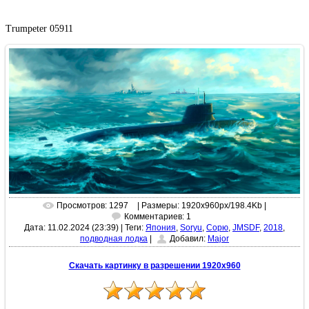
Trumpeter 05911
Просмотров: 1297
| Размеры: 1920x960px/198.4Kb |
Комментариев: 1
Дата: 11.02.2024 (23:39)
|
Теги:
Япония
,
Soryu
,
Сорю
,
JMSDF
,
2018
,
подводная лодка
|
Добавил:
Major
Скачать картинку в разрешении 1920x960