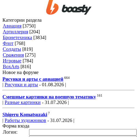
Категории раздела
Авиация
[3750]
Артиллерия
[204]
Бронетехника
[3834]
Флот
[768]
Солдаты
[819]
Сражения
[275]
Игровые
[784]
BoxArts
[816]
Новое на форуме
664
Рисунки и арты с авиацией
|
Рисунки и арты
- 01.08.2026 |
161
Смешные картинки на военную тематику
|
Разные картинки
- 31.07.2026 |
7
Shigeru Komatsuzaki
|
Работы художников
- 31.07.2026 |
Форма входа
Логин: