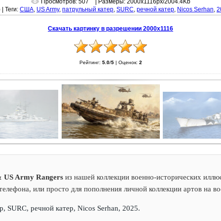
Просмотров: 507
| Размеры: 2000x1116px/2004.4Kb
)
|
Теги:
США
,
US Army
,
патрульный катер
,
SURC
,
речной катер
,
Nicos Serhan
,
2
Скачать картинку в разрешении 2000x1116
Рейтинг:
5.0
/
5
|
Оценок:
2
 & US Army Rangers
из нашей коллекции военно-исторических иллюс
 телефона, или просто для пополнения личной коллекции артов на в
, SURC, речной катер, Nicos Serhan, 2025.