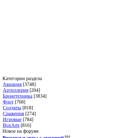
Категории раздела
Авиация
[3748]
Артиллерия
[204]
Бронетехника
[3834]
Флот
[768]
Солдаты
[818]
Сражения
[274]
Игровые
[784]
BoxArts
[816]
Новое на форуме
664