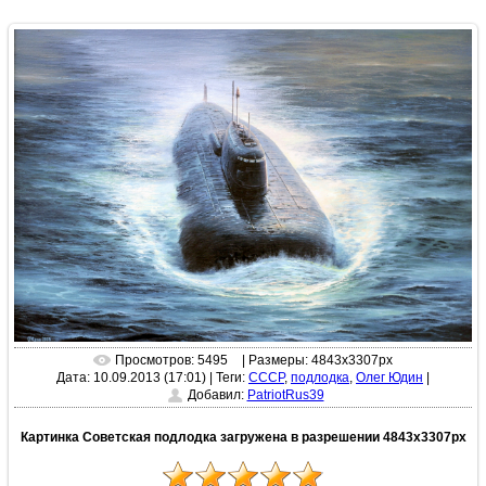
Просмотров: 5495
| Размеры: 4843x3307px
Дата: 10.09.2013 (17:01)
|
Теги:
СССР
,
подлодка
,
Олег Юдин
|
Добавил:
PatriotRus39
Картинка Советская подлодка загружена в разрешении 4843x3307px