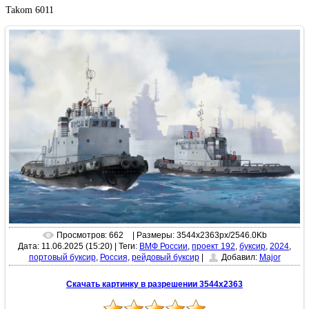
Takom 6011
Просмотров: 662
| Размеры: 3544x2363px/2546.0Kb
Дата: 11.06.2025 (15:20)
|
Теги:
ВМФ России
,
проект 192
,
буксир
,
2024
,
портовый буксир
,
Россия
,
рейдовый буксир
|
Добавил:
Major
Скачать картинку в разрешении 3544x2363