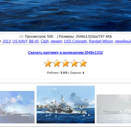
Просмотров: 500
| Размеры: 2048x1332px/797.4Kb
и:
2013
,
US NAVY
,
BB-45
,
США
,
линкор
,
USS Colorado
,
Randall Wilson
,
линейный
Скачать картинку в разрешении 2048x1332
Рейтинг:
5.0
/
5
|
Оценок:
4