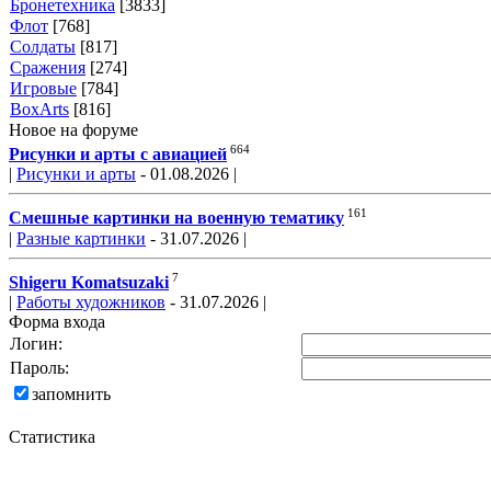
Бронетехника
[3833]
Флот
[768]
Солдаты
[817]
Сражения
[274]
Игровые
[784]
BoxArts
[816]
Новое на форуме
664
Рисунки и арты с авиацией
|
Рисунки и арты
- 01.08.2026 |
161
Смешные картинки на военную тематику
|
Разные картинки
- 31.07.2026 |
7
Shigeru Komatsuzaki
|
Работы художников
- 31.07.2026 |
Форма входа
Логин:
Пароль:
запомнить
Статистика