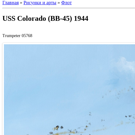
Главная
»
Рисунки и арты
»
Флот
USS Colorado (BB-45) 1944
Trumpeter 05768