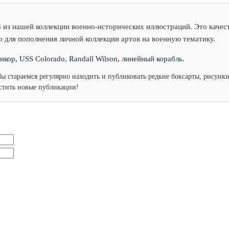
4
из нашей коллекции военно-исторических иллюстраций. Это качест
о для пополнения личной коллекции артов на военную тематику.
кор, USS Colorado, Randall Wilson, линейный корабль.
Мы стараемся регулярно находить и публиковать редкие боксарты, рисун
устить новые публикации!