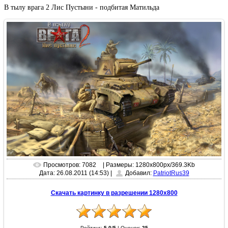
В тылу врага 2 Лис Пустыни - подбитая Матильда
Просмотров: 7082
| Размеры: 1280x800px/369.3Kb
Дата: 26.08.2011 (14:53)
|
Добавил:
PatriotRus39
Скачать картинку в разрешении 1280x800
Рейтинг:
5.0
/
5
|
Оценок:
25