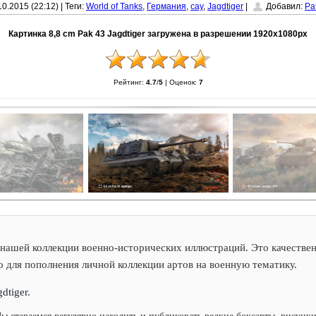
10.2015 (22:12)
|
Теги:
World of Tanks
,
Германия
,
сау
,
Jagdtiger
|
Добавил:
Pa
Картинка 8,8 cm Pak 43 Jagdtiger загружена в разрешении 1920x1080px
Рейтинг:
4.7
/
5
|
Оценок:
7
нашей коллекции военно-исторических иллюстраций. Это качествен
о для пополнения личной коллекции артов на военную тематику.
dtiger.