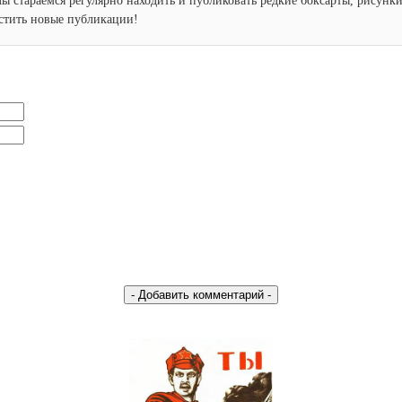
Мы стараемся регулярно находить и публиковать редкие боксарты, рисун
устить новые публикации!