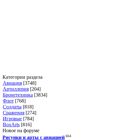
Категории раздела
Авиация
[3748]
Артиллерия
[204]
Бронетехника
[3834]
Флот
[768]
Солдаты
[818]
Сражения
[274]
Игровые
[784]
BoxArts
[816]
Новое на форуме
664
Рисунки и арты с авиацией