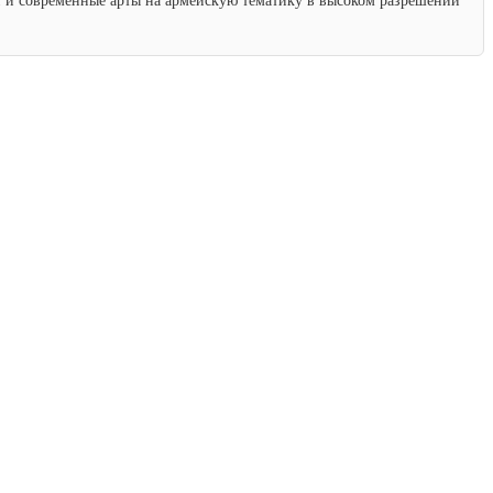
ки и современные арты на армейскую тематику в высоком разрешении