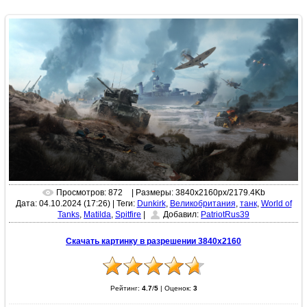
Просмотров: 872
| Размеры: 3840x2160px/2179.4Kb
Дата: 04.10.2024 (17:26)
|
Теги:
Dunkirk
,
Великобритания
,
танк
,
World of
Tanks
,
Matilda
,
Spitfire
|
Добавил:
PatriotRus39
Скачать картинку в разрешении 3840x2160
Рейтинг:
4.7
/
5
|
Оценок:
3