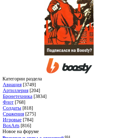
Категории раздела
Авиация
[3749]
Артиллерия
[204]
Бронетехника
[3834]
Флот
[768]
Солдаты
[818]
Сражения
[275]
Игровые
[784]
BoxArts
[816]
Новое на форуме
664